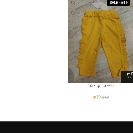
SALE - ₪19
טייץ טריקו צהוב
₪
19
₪
69