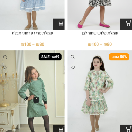
שמלת פריז פרחוני תכלת
שמלת קלוש שחור לבן
₪
100
–
₪
80
₪
100
–
₪
80
50% הנחה
SALE - ₪69