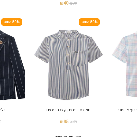
₪
40
₪
79
50% הנחה
50% הנחה
בוץ צבעוני
חולצת בייסיק קצרה פסים
בלי
₪
35
9
₪
69