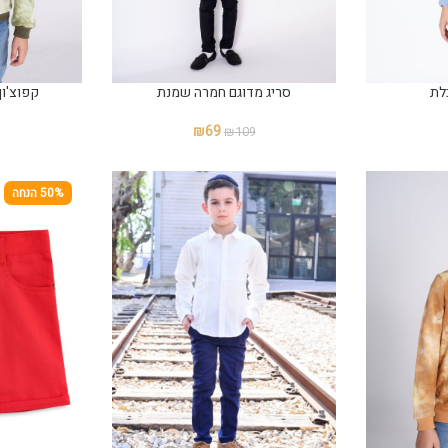
לת
סריג מדוגם חמרה שמנת
קפוצ'ון
₪
69
₪
109
50% הנחה