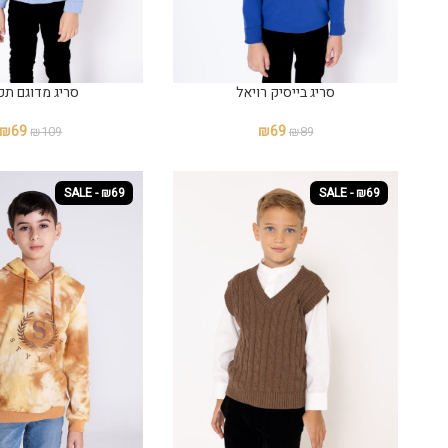
סריג בייסיק רויאל
סריג מדוגם תכ
₪
69
₪
69
₪
109
₪
89
SALE - ₪69
SALE - ₪69