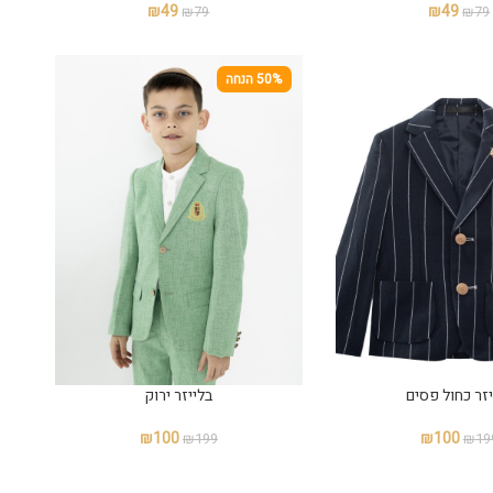
₪
49
₪
49
₪
79
₪
79
50% הנחה
יזר כחול פסים
בלייזר ירוק
₪
100
₪
100
₪
199
₪
19