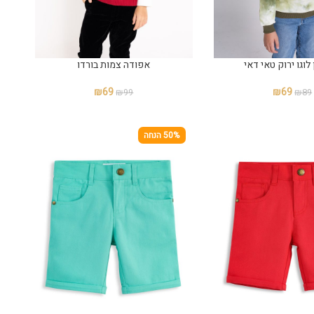
 לוגו ירוק טאי דאי
אפודה צמות בורדו
₪
69
₪
69
₪
99
₪
89
50% הנחה