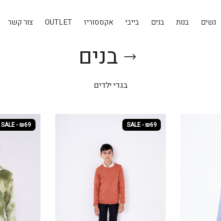
נשים
בנות
בנים
בייבי
אקססוריז
OUTLET
צור קשר
בנים
בגדי ילדים
SALE - ₪69
SALE - ₪69