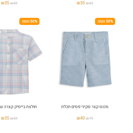
₪
35
₪
35
₪
69
₪
69
50% הנחה
50% הנחה
מכנס קצר סקיני פסים תכלת
חולצת בייסיק קצרה שי
₪
35
₪
40
₪
69
₪
79