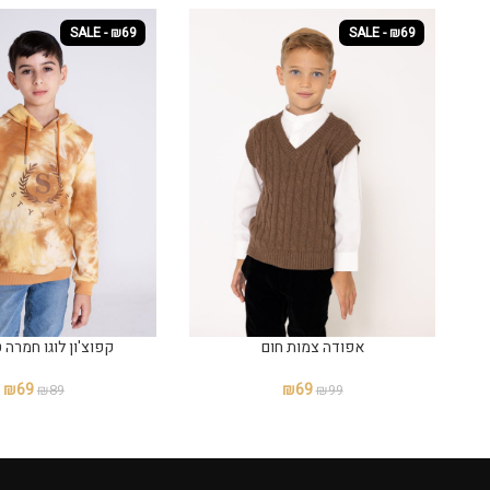
SALE - ₪69
SALE - ₪69
אפודה צמות חום
קפוצ'ון לוגו חמרה 
₪
69
₪
69
₪
89
₪
99