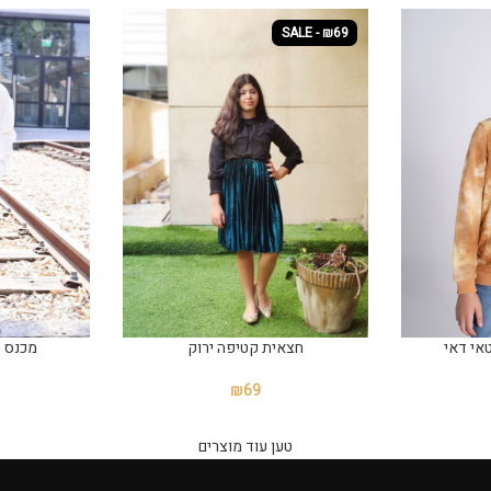
SALE - ₪69
טאי דאי
חצאית קטיפה ירוק
מכנס ס
₪
69
טען עוד מוצרים