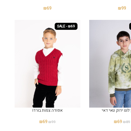
₪
69
₪
99
SALE - ₪69
 לוגו ירוק טאי דאי
אפודה צמות בורדו
₪
69
₪
69
₪
99
₪
89