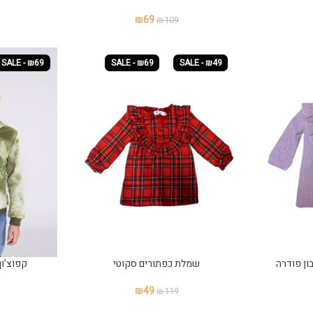
₪
69
₪
109
SALE - ₪69
SALE - ₪69
SALE - ₪49
ן פודרה
שמלת כפתורים סקוטי
קפוצ'ון
₪
49
₪
119