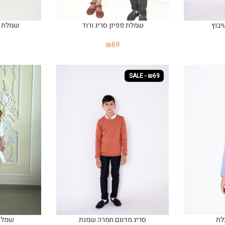
בוץ
שמלת פפיון סריג ורוד
שמלת פפ
₪
69
SALE - ₪69
לת
סריג מדוגם חמרה שמנת
שמלת 