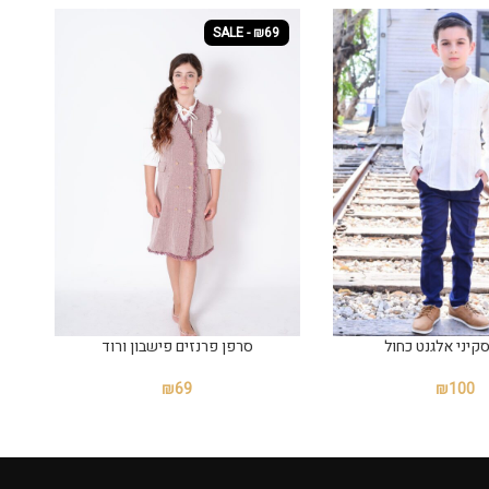
SALE - ₪69
קיני אלגנט כחול
סרפן פרנזים פישבון ורוד
₪
69
₪
100