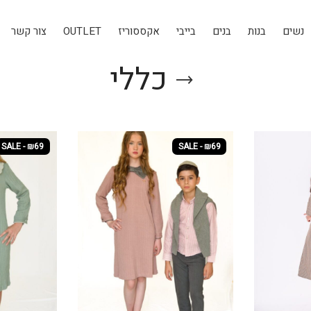
נשים
בנות
בנים
בייבי
אקססוריז
OUTLET
צור קשר
כללי
SALE - ₪69
SALE - ₪69