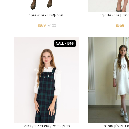
יון סריג טורקיז
ווסט קשירה סריג כסף
₪
69
₪
69
₪
100
SALE - ₪69
קפוצ'ון שמנת
סרפן בייסיק שיבוץ ירוק כחול