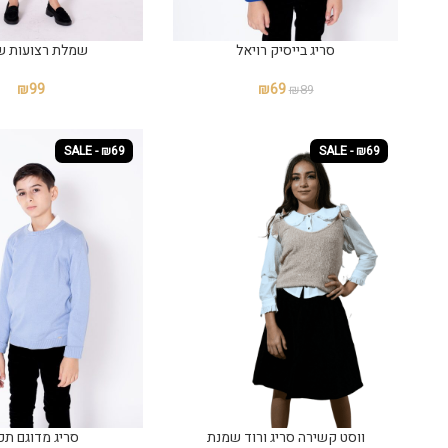
סריג בייסיק רויאל
שמלת רצועות שי
₪
99
₪
69
₪
89
SALE - ₪69
SALE - ₪69
ווסט קשירה סריג ורוד שמנת
סריג מדוגם תכ