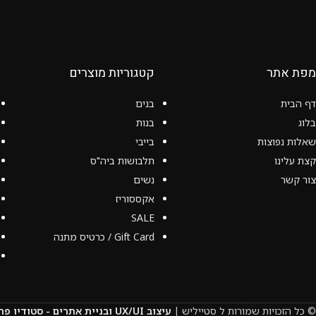
מפת אתר
קטגוריות מוצרים
דף הבית
בנים
בלוג
בנות
שאלות נפוצות
בייבי
קצת עלינו
תלבושות ביה"ס
צור קשר
נשים
אקססוריז
SALE
Gift Card / כרטיס מתנה
© כל הזכויות שמורות ל סטייליש |
עיצוב UX/UI ובניית אתרים - סטודיו פרץ