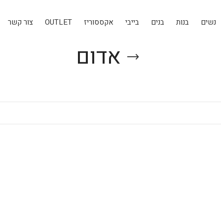
נשים
בנות
בנים
בייבי
אקססוריז
OUTLET
צור קשר
אדום