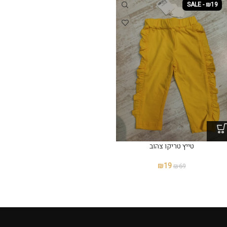
SALE - ₪19
טייץ טריקו צהוב
₪
19
₪
69