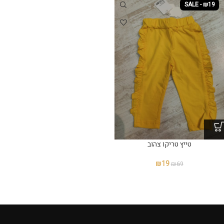
SALE - ₪19
טייץ טריקו צהוב
₪
19
₪
69