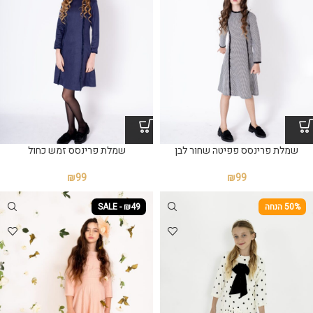
שמלת פרינסס פפיטה שחור לבן
שמלת פרינסס זמש כחול
₪
99
₪
99
50% הנחה
SALE - ₪49