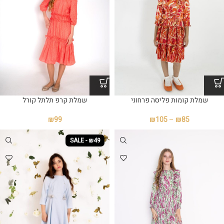
שמלת קומות פליסה פרחוני
שמלת קרפ תלתל קורל
₪
99
₪
105
–
₪
85
SALE - ₪49