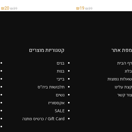
₪
20
₪
19
₪
39
₪
39
מפת אתר
קטגוריות מוצרים
דף הבית
בנים
בלוג
בנות
שאלות נפוצות
בייבי
קצת עלינו
תלבושות ביה"ס
צור קשר
נשים
אקססוריז
SALE
Gift Card / כרטיס מתנה