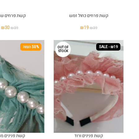
קשת פרחים ⁩כחול זמש
קשת פרחים⁩ ש
₪
30
₪
19
₪
39
₪
39
SALE - ₪19
50% הנחה
OUT OF
STOCK
קשת פנינים ורוד
קשת פנינים מנ