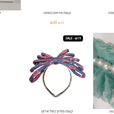
מנת
קשת פרחים כתומה
ק
₪
30
₪
39
SALE - ₪19
טה
קשת פפיון כחול אדום