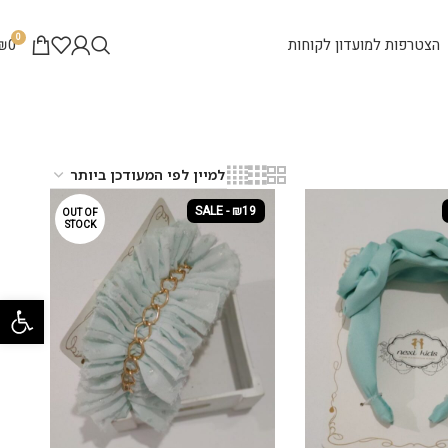
0
הצטרפות למועדון לקוחות
0
₪
SALE - ₪19
OUT OF
STOCK
פתח סרגל 