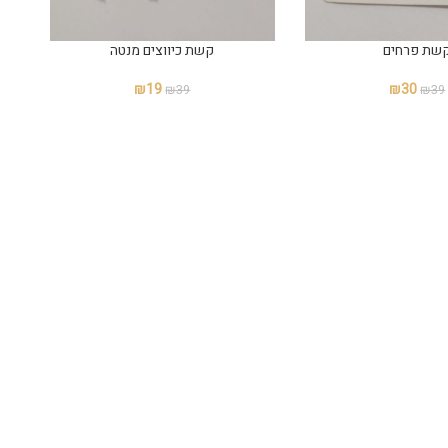
שת פרחים
קשת כיווצים מנטה
₪
19
₪
30
₪
39
₪
39