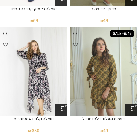
סרפן עדי צהוב
שמלה בייסיק קשירה פסים
₪
49
₪
69
SALE - ₪49
שמלת פפלום עלים חרדל
שמלה קלוש אסימטרית
₪
350
₪
49