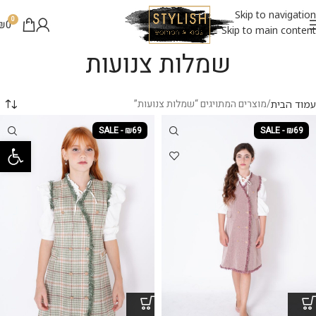
Skip to navigation
0
₪
0
Skip to main content
שמלות צנועות
מוצרים המתויגים “שמלות צנועות”
עמוד הבית
SALE - ₪69
SALE - ₪69
פתח סרגל 