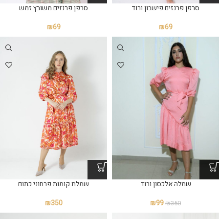
סרפן פרנזים פישבון ורוד
סרפן פרנזים משובץ זמש
₪
69
₪
69
שמלה אלכסון ורוד
שמלת קומות פרחוני כתום
₪
350
₪
99
₪
350