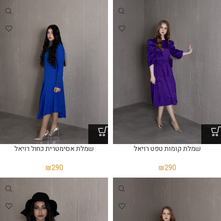
שמלת קומות טפט רויאל
שמלת אסימטרית כחול רויאל
₪
290
₪
290