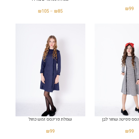
₪
99
₪
105
–
₪
85
סס פפיטה שחור לבן
שמלת פרינסס זמש כחול
₪
99
₪
99