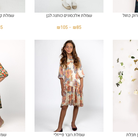
רוק כחול
שמלת אלכסונים כותנה לבן
שמלת קו
85
₪
105
–
₪
85
 תכלת
שמלת רובר פייזלי
שמלת