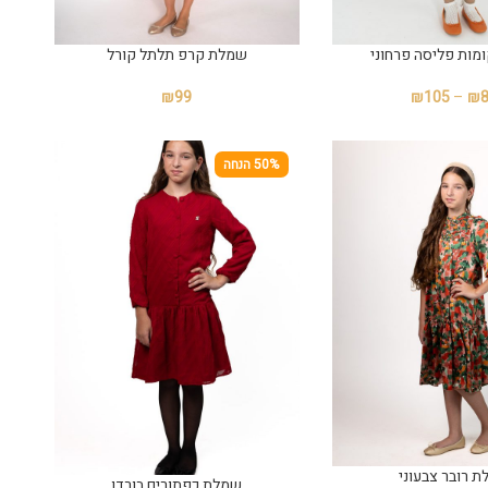
מות פליסה פרחוני
שמלת קרפ תלתל קורל
₪
99
₪
105
–
₪
50% הנחה
 רובר צבעוני
שמלת כפתורים בורדו