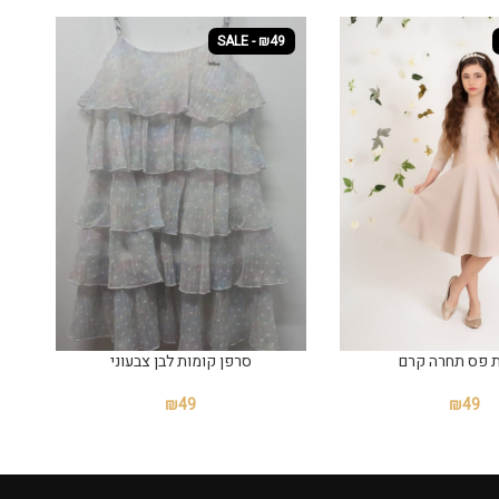
SALE - ₪49
 פס תחרה קרם
₪
49
₪
49