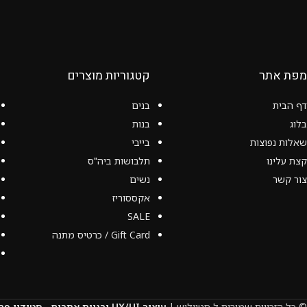
מפת אתר
קטגוריות מוצרים
דף הבית
בנים
בלוג
בנות
שאלות נפוצות
בייבי
קצת עלינו
תלבושות ביה"ס
צור קשר
נשים
אקססוריז
SALE
Gift Card / כרטיס מתנה
© כל הזכויות שמורות ל סטייליש |
עיצוב UX/UI ובניית אתרים - סטודיו פרץ