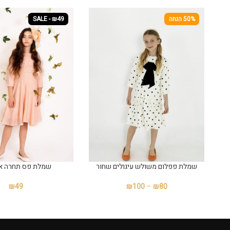
50% הנחה
SALE - ₪49
שמלת פפלום משולש עיגולים שחור
שמלת פס תחרה א
₪
49
₪
100
–
₪
80