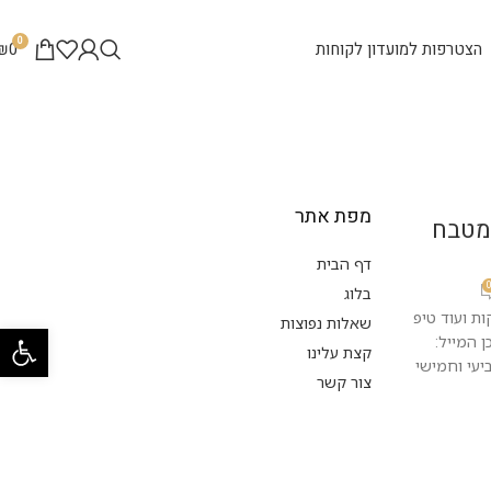
0
הצטרפות למועדון לקוחות
0
₪
מפת אתר
מטבח
דף הבית
בלוג
 לסלמון המושלם ב-10 דקות ועוד טיפ
שאלות נפוצות
פתח סרגל 
 המייל:
קצת עלינו
יעי וחמישי
צור קשר