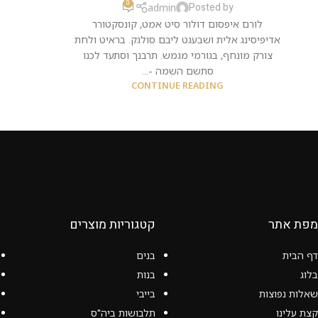
0
Posted by
admin
לורם איפסום דולור סיט אמט, קונסקטורר
אדיפיסינג אלית ושבעגט ליבם סולגק. בראיט ולחת
צורק מונחף, בגורמי מגמש. תרבנך וסתעד לכנו
סתשם השמה -...
CONTINUE READING
מפת אתר
קטגוריות מוצרים
דף הבית
בנים
בלוג
בנות
שאלות נפוצות
בייבי
קצת עלינו
תלבושות ביה"ס