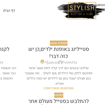
Skip to navigation
Skip to main content
דף הבית
FOODY
,
אופנה
סטיילינג באופנת ילדים,כן יש
לקנות
כזה דבר!
0
 by
Posted by
admin
שילובי צבעים הם דרך קלה לתת טאצ' אישי
הכי משמח אות
ותחכום ללוק של הילדים ,וגם לשלך .. מה שעובד
כבר אושר...
נכון אצלנו יעבוד נכון גם לילדים יש כמה כללים
חכמות בסו
שכדא...
G
CONTINUE READING
FOODY
להתלבש בסטייל מעולם אחר