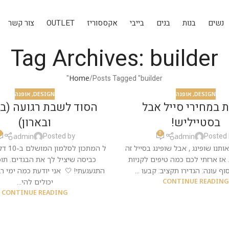
נשים
בנות
בנים
בייבי
אקססוריז
OUTLET
צור קשר
Tag Archives: builder
Home
Posts Tagged "builder"
DESIGN
,
אופנה
DESIGN
,
אופנה
 במחירי סייל אבל
הסוד לשבת רגועה (ב
בסטייליש!
ובארון)
0
0
Posted by
Posted
admin
admin
נו שופינג , אבל שופינג בסייל זה
ל המתכון
. אז ארזתי לכם כמה טיפים לקניות
כביסה שיציל לך את הבגדים. תוכן
ף עונה: הגדירו תקציב: קבעו ...
התגעגעתי! 🤍 אני יודעת כמה ימי רב
CONTINUE READIN
יכולים להי...
CONTINUE READING