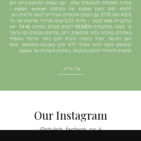
אמירה אופנתית לקטנטנים שלנו… עם השנים התרחבנו,וכיום ניתן
למצוא תחת השם stylish את המותגים stylish women ו
STYLISH KIDS עם דגמים איכותיים וטרנדיים לטווח גילאים רחב.
קולקציית kids לבנות – מידות 0-22 ובנים מגילאי חודשים ועד גיל
בר מצווה וקולקציית WOMEN לנשים ונערות במידות 34-46. אנו
מאמינים באיכות בלתי מתפשרת, דיוק בפרטים הקטנים וקו עיצובי
רענן וחדשני. והכל במטרה להביא לכם ביגוד איכותי ואופנתי
המותאם למגזר הדתי והחרדי ללא צורך בשכבות והתאמות. אתם
מוזמנים להתחיל ולהנות מהמבחר ,האיכות והשירות של stylish
עוד עלינו...
Our Instagram
stylish_fashion_co_il@