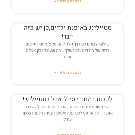
לכתבה המלאה »
סטיילינג באופנת ילדים,כן יש כזה
דבר!
שילובי צבעים הם דרך קלה לתת טאצ' אישי ותחכום
ללוק של הילדים ,וגם לשלך .. מה שעובד נכון אצלנו
יעבוד
לכתבה המלאה »
לקנות במחירי סייל אבל בסטייליש!
הכי משמח אותנו שופינג , אבל שופינג בסייל זה כבר
אושר…. אז ארזתי לכם כמה טיפים לקניות חכמות בסוף
עונה: