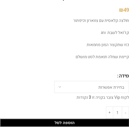
₪
49
חולצה קלאסית עם צווארון וכיפתור
קז’ואל לשבת וחג
כזו שתקצור המון מחמאות
קיימת שמלה תואמת לסט מושלם
מידה
לקוח Vip צובר בקניה זו
3
נקודות
הוספה לסל