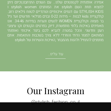
אמירה אופנתית לקטנטנים שלנו… עם השנים התרחבנו,וכיום ניתן
למצוא תחת השם stylish את המותגים stylish women ו
STYLISH KIDS עם דגמים איכותיים וטרנדיים לטווח גילאים רחב.
קולקציית kids לבנות – מידות 0-22 ובנים מגילאי חודשים ועד גיל
בר מצווה וקולקציית WOMEN לנשים ונערות במידות 34-46. אנו
מאמינים באיכות בלתי מתפשרת, דיוק בפרטים הקטנים וקו עיצובי
רענן וחדשני. והכל במטרה להביא לכם ביגוד איכותי ואופנתי
המותאם למגזר הדתי והחרדי ללא צורך בשכבות והתאמות. אתם
מוזמנים להתחיל ולהנות מהמבחר ,האיכות והשירות של stylish
עוד עלינו...
Our Instagram
stylish_fashion_co_il@