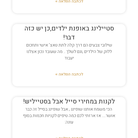
לכתבה המלאה »
סטיילינג באופנת ילדים,כן יש כזה
דבר!
שילובי צבעים הם דרך קלה לתת טאצ' אישי ותחכום
ללוק של הילדים ,וגם לשלך .. מה שעובד נכון אצלנו
יעבוד
לכתבה המלאה »
לקנות במחירי סייל אבל בסטייליש!
הכי משמח אותנו שופינג , אבל שופינג בסייל זה כבר
אושר…. אז ארזתי לכם כמה טיפים לקניות חכמות בסוף
עונה: