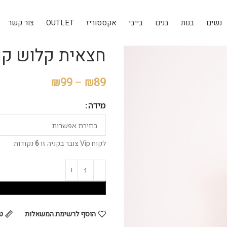
נשים
בנות
בנים
בייבי
אקססוריז
OUTLET
צור קשר
חצאית קלוש קומ
₪
99
–
₪
89
מידה
לקוח Vip צובר בקניה זו
6
נקודות
הוסף לרשימת המשאלות
ט