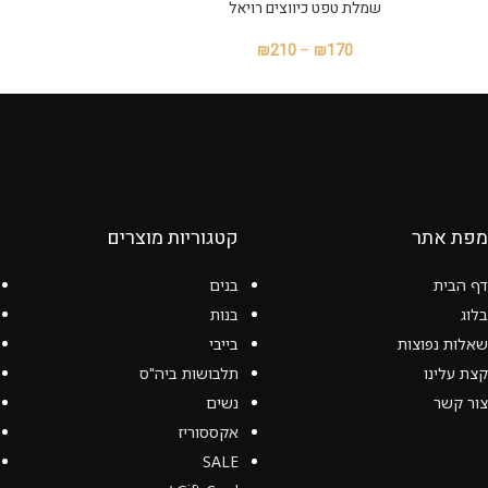
שמלת טפט כיווצים רויאל
₪
210
–
₪
170
מפת אתר
קטגוריות מוצרים
דף הבית
בנים
בלוג
בנות
שאלות נפוצות
בייבי
קצת עלינו
תלבושות ביה"ס
צור קשר
נשים
אקססוריז
SALE