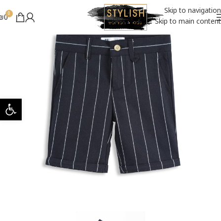
SALE - ₪49
Skip to navigation
0
₪
0
Skip to main content
פתח סרגל 