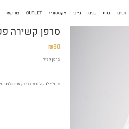
נשים
בנות
בנים
בייבי
אקססוריז
OUTLET
צור קשר
סרפן קשירה פפ
₪
30
סרפן קליל
מומלץ להשלים את הלוק עם חולצת מ