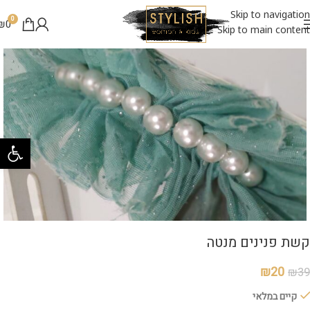
50% הנחה
Skip to navigation
0
₪
0
Skip to main content
פתח סרגל 
קשת פנינים מנטה
₪
20
₪
39
קיים במלאי