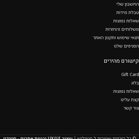
החשבון שלי
טבלת מידות
שאלות נפוצות
משלוחים והחזרות
תנאי שימוש ותקנון האתר
הסניפים שלנו
קישורם מהירים
Gift Card
בלוג
שאלות נפוצות
קצת עלינו
צור קשר
© כל הזכויות שמורות ל סטייליש |
עיצוב UX/UI ובניית אתרים - סטודיו