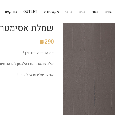
נשים
בנות
בנים
בייבי
אקססוריז
OUTLET
צור קשר
שמלת אסימטרית
₪
290
את הכי יפה כשנח לך?
שלה שמסתיימת באלכסון למראה מיוח
שמלה שלא תרצי להוריד!!