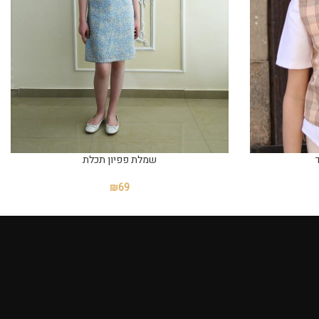
ד
שמלת פפיון תכלת
₪
69