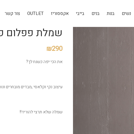
נשים
בנות
בנים
בייבי
אקססוריז
OUTLET
צור קשר
שמלת פפלום פל
₪
290
את הכי יפה כשנח לך?
עיצוב נקי וקלאסי ,מבדים מובחרים ונוח
שמלה שלא תרצי להוריד!!