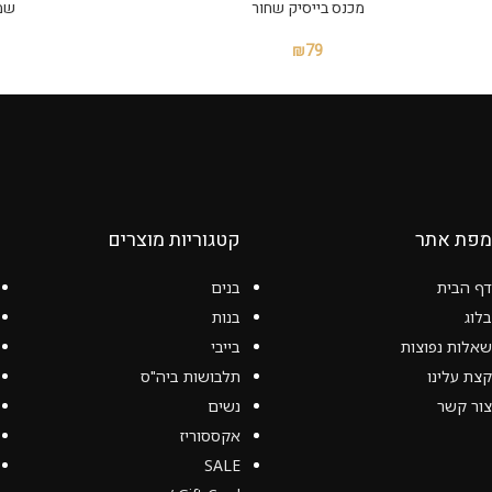
מכנס בייסיק שחור
שמ
₪
79
מפת אתר
קטגוריות מוצרים
דף הבית
בנים
בלוג
בנות
שאלות נפוצות
בייבי
קצת עלינו
תלבושות ביה"ס
צור קשר
נשים
אקססוריז
SALE