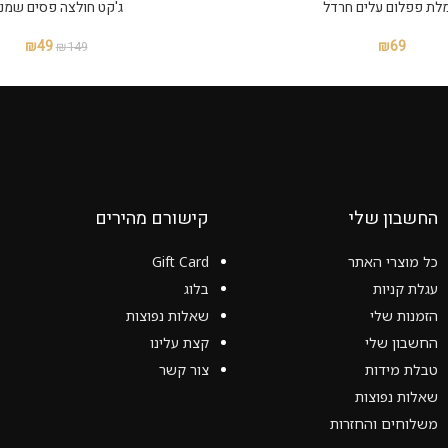
לת פפלום עלים חרדל
ג'קט חולצה פסים שמנ
₪
49
₪
69
₪
149
החשבון שלי
קישורם מהירים
כל מוצרי האתר
Gift Card
עגלת קניות
בלוג
הזמנות שלי
שאלות נפוצות
החשבון שלי
קצת עלינו
טבלת מידות
צור קשר
שאלות נפוצות
משלוחים והחזרות