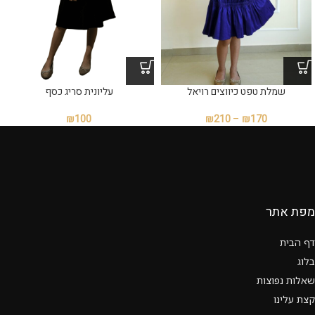
שמלת טפט כיווצים רויאל
עליונית סריג כסף
₪
100
₪
210
–
₪
170
מפת אתר
דף הבית
בלוג
שאלות נפוצות
קצת עלינו