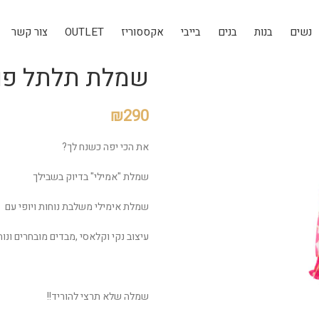
נשים
בנות
בנים
בייבי
אקססוריז
OUTLET
צור קשר
שמלת תלתל פו
₪
290
את הכי יפה כשנח לך?
שמלת "אמילי" בדיוק בשבילך
שמלת אימילי משלבת נוחות ויופי עם
עיצוב נקי וקלאסי ,מבדים מובחרים ונוח
שמלה שלא תרצי להוריד!!