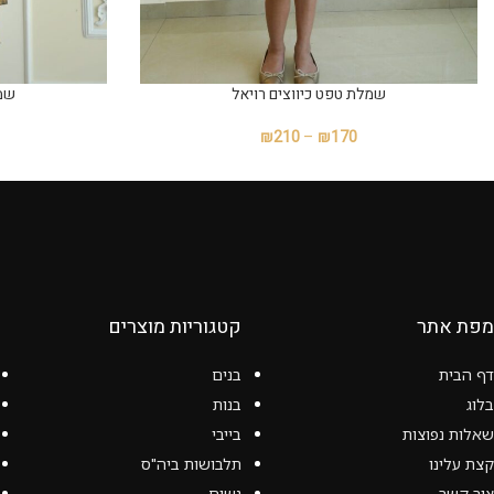
שמלת טפט כיווצים רויאל
שמ
₪
210
–
₪
170
מפת אתר
קטגוריות מוצרים
דף הבית
בנים
בלוג
בנות
שאלות נפוצות
בייבי
קצת עלינו
תלבושות ביה"ס
צור קשר
נשים