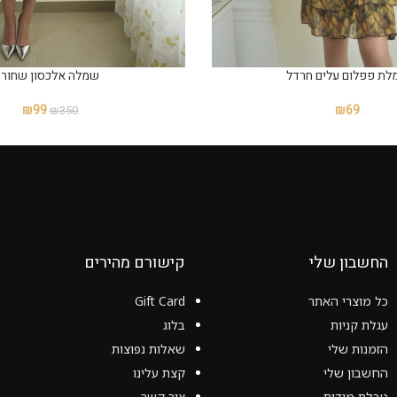
לת פפלום עלים חרדל
שמלה אלכסון שחור
₪
99
₪
69
₪
350
החשבון שלי
קישורם מהירים
כל מוצרי האתר
Gift Card
עגלת קניות
בלוג
הזמנות שלי
שאלות נפוצות
החשבון שלי
קצת עלינו
טבלת מידות
צור קשר